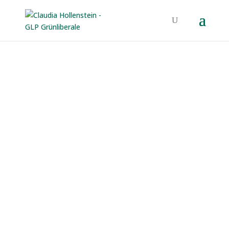
BERUFSBILDUNG
Viele Wege führen ins Berufsleben
Unser duales Bildungssystem mit einer starken
Berufsbildung und Durchlässigkeit der Systeme ist
einer der grössten Konkurrenzvorteile der Schweiz.
Diesen gilt es zu erhalten. Ein zentraler Schritt dafür